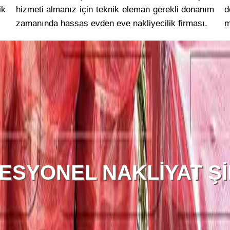
ik
hizmeti almanız için teknik eleman gerekli donanım
d
zamanında hassas evden eve nakliyecilik firması.
m
ESYONEL NAKLİYAT Şİ