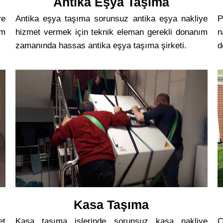
Antika Eşya Taşıma
ye
Antika eşya taşıma sorunsuz antika eşya nakliye
P
ım
hizmet vermek için teknik eleman gerekli donanım
n
zamanında hassas antika eşya taşıma şirketi.
d
Kasa Taşıma
et
Kasa taşıma işlerinde sorunsuz kasa nakliye
C