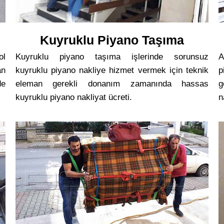
Kuyruklu Piyano Taşıma
ol
Kuyruklu piyano taşıma işlerinde sorunsuz
A
an
kuyruklu piyano nakliye hizmet vermek için teknik
p
de
eleman gerekli donanım zamanında hassas
g
kuyruklu piyano nakliyat ücreti.
n