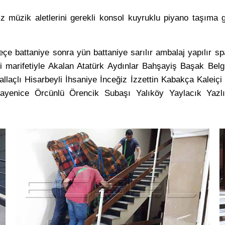
z müzik aletlerini gerekli konsol kuyruklu piyano taşıma gü
çe battaniye sonra yün battaniye sarılır ambalaj yapılır spa
şefi marifetiyle Akalan Atatürk Aydınlar Bahşayiş Başak B
laçlı Hisarbeyli İhsaniye İnceğiz İzzettin Kabakça Kalei
yenice Örcünlü Örencik Subaşı Yalıköy Yaylacık Yazlık 