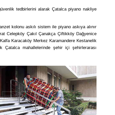
venlik tedbirlerini alarak Çatalca piyano nakliye
nzet kolonu askılı sistem ile piyano askıya alınır
elgrat Celepköy Çakıl Çanakça Çiftikköy Dağyenice
çi Kalfa Karacaköy Merkez Karamandere Kestanelik
Çatalca mahallelerinde şehir içi şehirlerarası