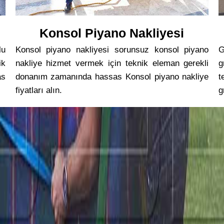
Konsol Piyano Nakliyesi
lu
Konsol piyano nakliyesi sorunsuz konsol piyano
G
ik
nakliye hizmet vermek için teknik eleman gerekli
g
as
donanım zamanında hassas Konsol piyano nakliye
t
fiyatları alın.
g