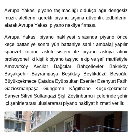
Avrupa Yakası piyano taşımacılığı oldukça ağır dengesiz
müzik aletlerini gerekli piyano taşıma güvenlik tedbirlerini
alarak Avrupa Yakası piyano nakliye firması.
Avrupa Yakası piyano nakliyesi sırasında piyano önce
keçe battaniye sonra yün battaniye sarılır ambalaj yapılır
spanzet kolonu askılı sistem ile piyano askıya alınır
profesyonel iki kişilik piyano taşıyıcı ekip ve şefi marifetiyle
Arnavutköy Avcılar Bağcılar Bahçelievler Bakırköy
Başakşehir Bayrampaşa Beşiktaş Beylikdüzü Beyoğlu
Büyükçekmece Çatalca Eyüpsultan Esenler Esenyurt Fatih
Gaziosmanpaşa Güngören Kâğıthane Küçükçekmece
Sarıyer Silivri Sultangazi Şişli Zeytinburnu ilçelerinde şehir
içi şehirlerarası uluslararası piyano nakliyat hizmeti verilir.