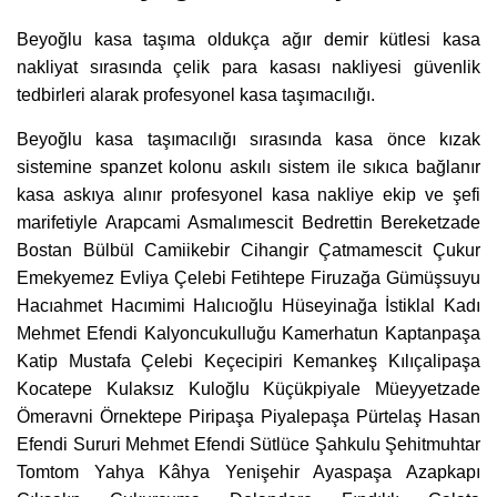
Beyoğlu kasa taşıma oldukça ağır demir kütlesi kasa
nakliyat sırasında çelik para kasası nakliyesi güvenlik
tedbirleri alarak profesyonel kasa taşımacılığı.
Beyoğlu kasa taşımacılığı sırasında kasa önce kızak
sistemine spanzet kolonu askılı sistem ile sıkıca bağlanır
kasa askıya alınır profesyonel kasa nakliye ekip ve şefi
marifetiyle Arapcami Asmalımescit Bedrettin Bereketzade
Bostan Bülbül Camiikebir Cihangir Çatmamescit Çukur
Emekyemez Evliya Çelebi Fetihtepe Firuzağa Gümüşsuyu
Hacıahmet Hacımimi Halıcıoğlu Hüseyinağa İstiklal Kadı
Mehmet Efendi Kalyoncukulluğu Kamerhatun Kaptanpaşa
Katip Mustafa Çelebi Keçecipiri Kemankeş Kılıçalipaşa
Kocatepe Kulaksız Kuloğlu Küçükpiyale Müeyyetzade
Ömeravni Örnektepe Piripaşa Piyalepaşa Pürtelaş Hasan
Efendi Sururi Mehmet Efendi Sütlüce Şahkulu Şehitmuhtar
Tomtom Yahya Kâhya Yenişehir Ayaspaşa Azapkapı